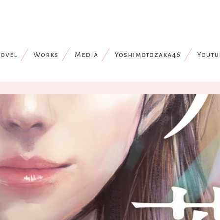
ovel
Works
Media
Yoshimotozaka46
Youtu
完成！！