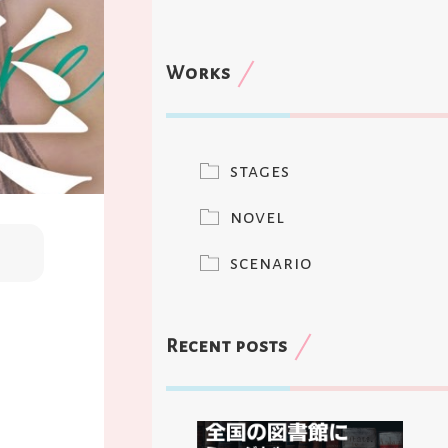
Works
stages
novel
scenario
Recent posts