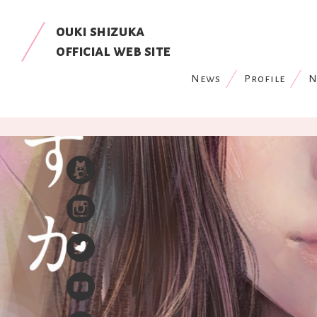
ouki shizuka
official web site
News
Profile
N
top
news
information
新刊小説『モテ薬』CM