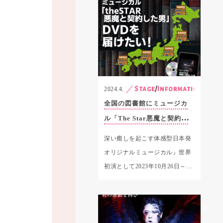
Stage
/
Information
2024.4.2
全国の図書館にミュージカ
ル「The Star悪魔と契約し
た男」DVDを届けたい！！
深い癒しを起こす体感型日本発
オリジナルミュージカル』世界
初演として2023年10月26日～11
月5日に新宿シアターサンモ…