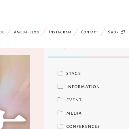
be
Ameba-blog
Instagram
Contact
Shop
News
stage
information
event
media
conferences