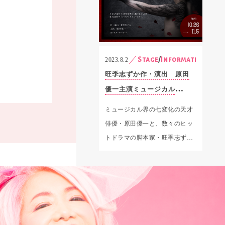
Stage
/
Information
2023.8.22
旺季志ずか作・演出 原田
優一主演ミュージカル
「THE STAR～悪魔と契約
ミュージカル界の七変化の天才
した男～」上演のお知ら
俳優・原田優一と、数々のヒッ
せ！！
トドラマの脚本家・旺季志ずか
が作・演出を手掛けるミュージ
カル「T…