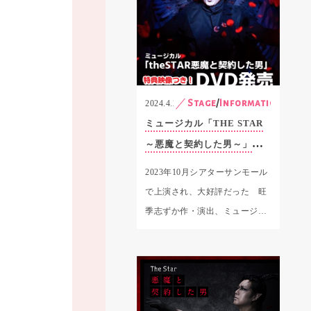
Stage
/
Information
2024.4.2
ミュージカル「THE STAR
～悪魔と契約した男～」
DVD発売中！！
2023年10月シアターサンモール
で上演され、大好評だった 旺
季志ずか作・演出、ミュージカ
ル界の七変化の天才俳優・原田
優…