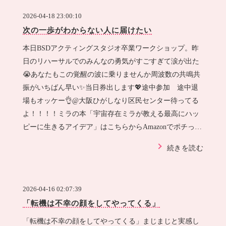
2026-04-18 23:00:10
次の一歩がわからない人に届けたい
本日BSDアクティングスタジオ卒業ワークショップ。昨
日のリハーサルでのみんなの勇気がすごすぎて涙が出た
😭あなたもこの覚醒の波に乗りませんか周波数の共鳴共
振がいちばん早い✨当日券出します💖途中参加 途中退
場もオッケー👌@大阪ひがしなり区民センター待ってる
よ！！！！ミラの本「宇宙存在ミラが教える最高にハッ
ピーに生きるアイデア」はこちらからAmazonでポチっと
してライン登録してね 宇宙存在ミラが教える 最…
続きを読む
2026-04-16 02:07:39
「転機は不幸の顔をしてやってくる」
「転機は不幸の顔をしてやってくる」まじまじと実感し