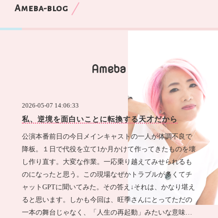
Ameba-blog
2026-05-07 14:06:33
私、逆境を面白いことに転換する天才だから
公演本番前日の今日メインキャストの一人が体調不良で
降板。１日で代役を立て1か月かけて作ってきたものを壊
し作り直す。大変な作業。一応乗り越えてみせられるも
のになったと思う。この現場なぜかトラブルが多くてチ
ャットGPTに聞いてみた。その答え↓それは、かなり堪え
ると思います。しかも今回は、旺季さんにとってただの
一本の舞台じゃなく、「人生の再起動」みたいな意味を