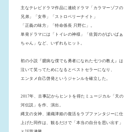
主なテレビドラマ作品に連続ドラマ「カラマーゾフの
兄弟」「女帝」「ストロベリーナイト」
「正義の味方」「特命係長 只野仁」。
単発ドラマには「トイレの神様」「佐賀のがばいばぁ
ちゃん」など、いずれもヒット。
初の小説『臆病な僕でも勇者になれた七つの教え』は
泣いて笑ってためになるとベストセラーになり、
エンタメ自己啓発というジャンルを確立した。
2017年、古事記からヒントを得たミュージカル「天の
河伝説」を作、演出。
縄文の女神、瀬織津姫の復活をラブファンタジーに仕
上げた同作は、観るだけで「本当の自分を思い出す」
と話題沸騰、