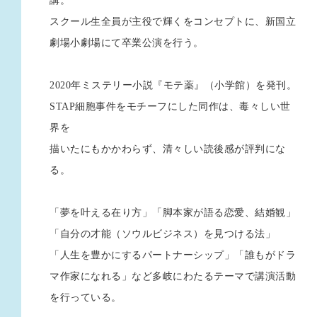
講。
スクール生全員が主役で輝くをコンセプトに、新国立
劇場小劇場にて卒業公演を行う。
2020年ミステリー小説『モテ薬』（小学館）を発刊。
STAP細胞事件をモチーフにした同作は、毒々しい世
界を
描いたにもかかわらず、清々しい読後感が評判にな
る。
「夢を叶える在り方」「脚本家が語る恋愛、結婚観」
「自分の才能（ソウルビジネス）を見つける法」
「人生を豊かにするパートナーシップ」「誰もがドラ
マ作家になれる」など多岐にわたるテーマで講演活動
を行っている。